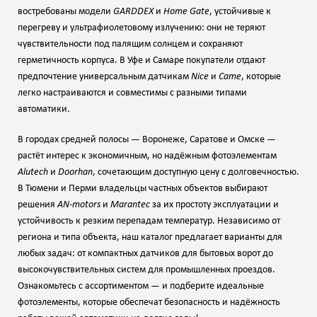
востребованы модели
GARDDEX
и
Home Gate
, устойчивые к
перегреву и ультрафиолетовому излучению: они не теряют
чувствительности под палящим солнцем и сохраняют
герметичность корпуса. В Уфе и Самаре покупатели отдают
предпочтение универсальным датчикам
Nice
и
Came
, которые
легко настраиваются и совместимы с разными типами
автоматики.
В городах средней полосы — Воронеже, Саратове и Омске —
растёт интерес к экономичным, но надёжным фотоэлементам
Alutech
и
Doorhan
, сочетающим доступную цену с долговечностью.
В Тюмени и Перми владельцы частных объектов выбирают
решения
AN‑motors
и
Marantec
за их простоту эксплуатации и
устойчивость к резким перепадам температур. Независимо от
региона и типа объекта, наш каталог предлагает варианты для
любых задач: от компактных датчиков для бытовых ворот до
высокочувствительных систем для промышленных проездов.
Ознакомьтесь с ассортиментом — и подберите идеальные
фотоэлементы, которые обеспечат безопасность и надёжность