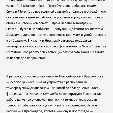
требования в зависимости от климатических и эксплуатационных
условий. В Москве и Санкт‑Петербурге востребованы модели
Came
и
Marantec
с повышенной защитой от бликов и отражённого
света — они надёжно работают в условиях городской застройки с
обилием источников помех. В промышленных центрах —
Екатеринбурге и Челябинске — популярны датчики
AN‑motors
и
Doorhan
, отличающиеся ударопрочным корпусом и устойчивостью
к вибрациям. В Казани и Нижнем Новгороде владельцы
коммерческих объектов выбирают фотоэлементы
Nice
и
Alutech
за
их стабильную работу при частых циклах срабатывания и защиту
от перепадов напряжения.
В регионах с суровым климатом — Новосибирске и Красноярске
— особую ценность имеют устройства с расширенным
температурным диапазоном и защитой от обледенения. Здесь
фотоэлементы
Damast
и
Comunello
демонстрируют безотказную
работу даже при экстремально низких температурах, сохраняя
точность срабатывания и устойчивость к конденсату. На юге
России — в Краснодаре, Ростове‑на‑Дону и Волгограде —