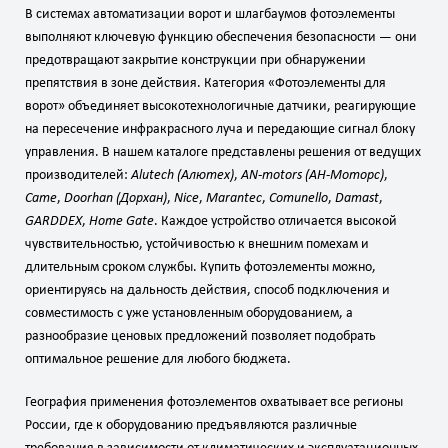
В системах автоматизации ворот и шлагбаумов фотоэлементы
выполняют ключевую функцию обеспечения безопасности — они
предотвращают закрытие конструкции при обнаружении
препятствия в зоне действия. Категория «Фотоэлементы для
ворот» объединяет высокотехнологичные датчики, реагирующие
на пересечение инфракрасного луча и передающие сигнал блоку
управления. В нашем каталоге представлены решения от ведущих
производителей:
Alutech (Алютех)
,
AN‑motors (АН‑Моторс)
,
Came
,
Doorhan (Дорхан)
,
Nice
,
Marantec
,
Comunello
,
Damast
,
GARDDEX
,
Home Gate
. Каждое устройство отличается высокой
чувствительностью, устойчивостью к внешним помехам и
длительным сроком службы. Купить фотоэлементы можно,
ориентируясь на дальность действия, способ подключения и
совместимость с уже установленным оборудованием, а
разнообразие ценовых предложений позволяет подобрать
оптимальное решение для любого бюджета.
География применения фотоэлементов охватывает все регионы
России, где к оборудованию предъявляются различные