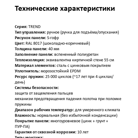
Технические характеристики
Серия:
TREND
Тип управления:
ручное (ручка для подъёма/опускания)
Рисунок панели:
S‑гофр
Цвет:
RAL 8017 (шоколадно‑коричневый)
Толщина панели:
40 мм
Заполнение панели:
вспененный полиуретан
Теплоизоляция:
эквивалентна кирпичной стене 55 см
Материал элементов:
сталь с цинковым покрытием
Уплотнитель:
морозостойкий EPDM
Ресурс пружин:
25 000 циклов (~17 лет при 4 циклах/
день)
Системы безопасности:
защита от защемления пальцев
механизм предотвращения падения полотна при поломке
пружины
Диапазон рабочих температур:
для умеренного климата
Влажность:
нормальная (без избыточной конденсации)
Покрытие панели:
многоуровневое (цинк + грунт +
ПУР‑ПА)
Гарантия от сквозной коррозии:
10 лет
Типы монтажа: