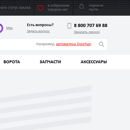
в избранном
корзина
нать статус заказа
товаров нет
пуста
Есть вопросы?
8 800 707 69 88
Max
Задать вопрос
Заказать звонок
Например,
автоматика Doorhan
ВОРОТА
ЗАПЧАСТИ
АКСЕССУАРЫ