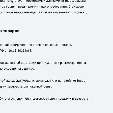
ания отсутствует необходимый для замены Товар, замена
сяца со дня предъявления такого требования. Стоимость
чи товара ненадлежащего качества оплачивает Продавец.
х товаров
согласно Перечню технически сложных Товаров,
Ф от 10.11.2011 № 9.
ров указанной категории принимается к рассмотрению на
ого сервисного центра.
этой же марки (модели, артикула) или на такой же Товар
ющим перерасчётом покупной цены.
ебителя от исполнения договора купли-продажи и возврата