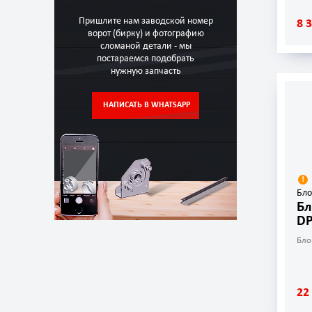
Пришлите нам заводской номер
8 
ворот (бирку) и фотографию
сломаной детали - мы
постараемся подобрать
нужную запчасть
НАПИСАТЬ В WHATSAPP
Бло
Бл
D
Бло
22