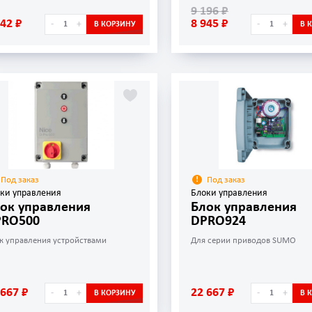
9 196 ₽
342 ₽
8 945 ₽
-
+
-
+
В КОРЗИНУ
В 
Под заказ
Под заказ
ки управления
Блоки управления
ок управления
Блок управления
PRO500
DPRO924
к управления устройствами
Для серии приводов SUMO
 667 ₽
22 667 ₽
-
+
-
+
В КОРЗИНУ
В 