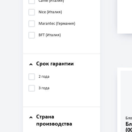
Came (Италия)
Nice (Италия)
Marantec (Германия)
BFT (Италия)
Срок гарантии
2 года
3 года
Страна
Бло
производства
Бл
(0