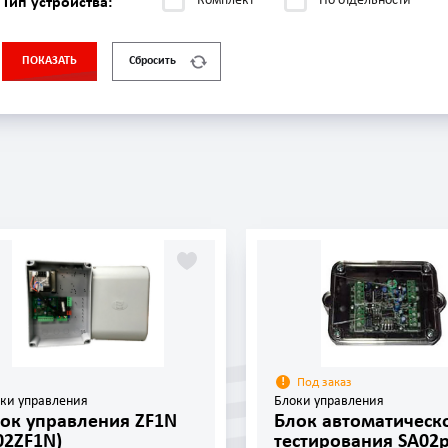
Комплект
По отдельности
Тип устройства:
ПОКАЗАТЬ
Сбросить
Под заказ
ки управления
Блоки управления
ок управления ZF1N
Блок автоматическ
02ZF1N)
тестирования SA02p