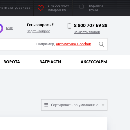
в избранном
корзина
нать статус заказа
товаров нет
пуста
Есть вопросы?
8 800 707 69 88
Max
Задать вопрос
Заказать звонок
Например,
автоматика Doorhan
ВОРОТА
ЗАПЧАСТИ
АКСЕССУАРЫ
Сортировать по-умолчанию