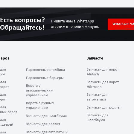
Есть вопросы?
Пишите нам в WhatsApp
WHATSAPP ЧА
Обращайтесь!
ответим в течении минуты.
варов
Запчасти
 для
Запчасти для ворот
Парковочные столбики
рот
Alutech
Парковочные барьеры
 для
Запчасти для ворот
Ворота с
ворот
Hörmann
автоматическим
 для
Запчасти для
управлением
орот
автоматики
Ворота с ручным
 для
Запчасти для роллет
управлением
ных ворот
Запчасти для
Запчасти для шлагбаума
 для
шлагбаума
Запчасти для роллет
 дверей
Запчасти для автоматики
 для