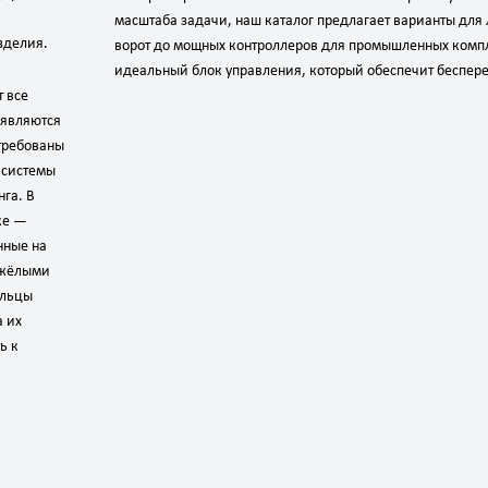
масштаба задачи, наш каталог предлагает варианты для 
зделия.
ворот до мощных контроллеров для промышленных компл
идеальный блок управления, который обеспечит беспере
 все
ъявляются
стребованы
 системы
га. В
ке —
нные на
яжёлыми
ельцы
а их
ь к