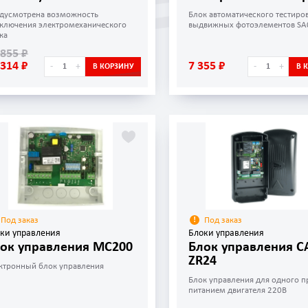
дусмотрена возможность
Блок автоматического тестиро
ключения электромеханического
выдвижных фотоэлементов SA
ка
 855 ₽
 314 ₽
7 355 ₽
-
+
-
+
В КОРЗИНУ
В 
Под заказ
Под заказ
ки управления
Блоки управления
ок управления MC200
Блок управления 
ZR24
ктронный блок управления
Блок управления для одного п
питанием двигателя 220В