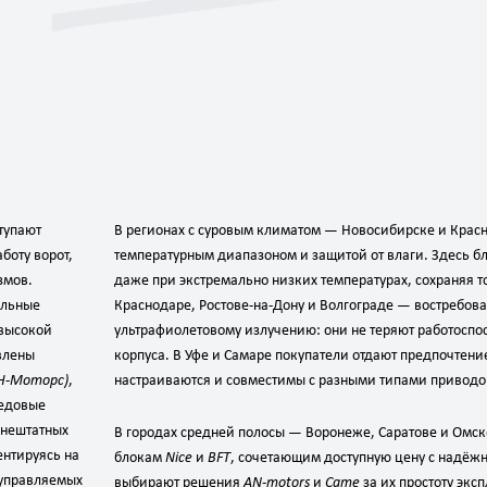
тупают
В регионах с суровым климатом — Новосибирске и Крас
оту ворот,
температурным диапазоном и защитой от влаги. Здесь б
змов.
даже при экстремально низких температурах, сохраняя т
альные
Краснодаре, Ростове‑на‑Дону и Волгограде — востребо
 высокой
ультрафиолетовому излучению: они не теряют работоспо
влены
корпуса. В Уфе и Самаре покупатели отдают предпочтен
АН‑Моторс)
,
настраиваются и совместимы с разными типами приводо
редовые
внештатных
В городах средней полосы — Воронеже, Саратове и Омс
ентируясь на
блокам
Nice
и
BFT
, сочетающим доступную цену с надёж
 управляемых
выбирают решения
AN‑motors
и
Came
за их простоту экс