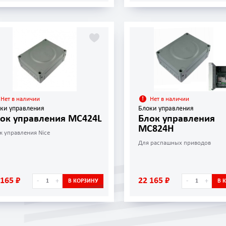
Нет в наличии
Нет в наличии
ки управления
Блоки управления
ок управления MC424L
Блок управления
MC824H
к управления Nice
Для распашных приводов
 165 ₽
22 165 ₽
-
+
-
+
В КОРЗИНУ
В 