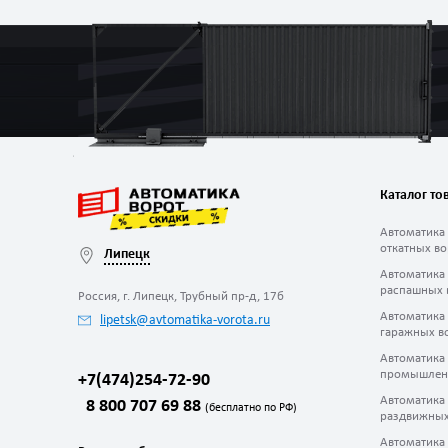
Каталог то
Автоматика
откатных во
Липецк
Автоматика
распашных 
Россия, г. Липецк, Трубный пр-д, 17б
Автоматика
lipetsk@avtomatika-vorota.ru
гаражных в
Автоматика
промышлен
+7(474)254-72-90
Автоматика
8 800 707 69 88
(бесплатно по РФ)
раздвижных
Автоматика