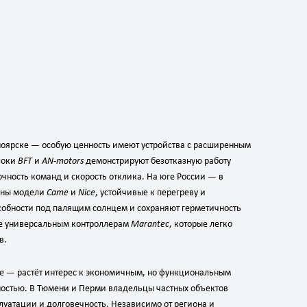
ноярске — особую ценность имеют устройства с расширенным
локи
BFT
и
AN‑motors
демонстрируют безотказную работу
очность команд и скорость отклика. На юге России — в
ваны модели
Came
и
Nice
, устойчивые к перегреву и
собности под палящим солнцем и сохраняют герметичность
ие универсальным контроллерам
Marantec
, которые легко
в.
ке — растёт интерес к экономичным, но функциональным
ностью. В Тюмени и Перми владельцы частных объектов
плуатации и долговечность. Независимо от региона и