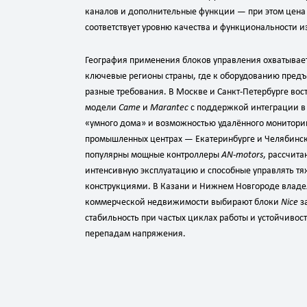
каналов и дополнительные функции — при этом цена
соответствует уровню качества и функциональности и
География применения блоков управления охватывает
ключевые регионы страны, где к оборудованию пред
разные требования. В Москве и Санкт‑Петербурге во
модели
Came
и
Marantec
с поддержкой интеграции в
«умного дома» и возможностью удалённого мониторин
промышленных центрах — Екатеринбурге и Челябинс
популярны мощные контроллеры
AN‑motors
, рассчита
интенсивную эксплуатацию и способные управлять т
конструкциями. В Казани и Нижнем Новгороде влад
коммерческой недвижимости выбирают блоки
Nice
з
стабильность при частых циклах работы и устойчивост
перепадам напряжения.