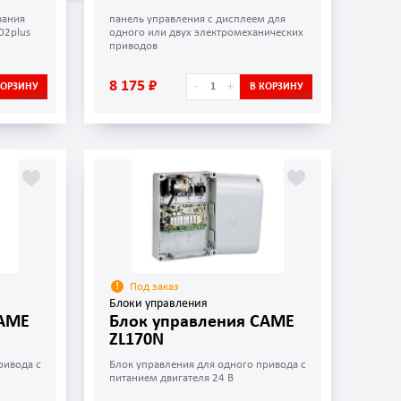
вания
панель управления с дисплеем для
02plus
одного или двух электромеханических
приводов
8 175 ₽
-
+
КОРЗИНУ
В КОРЗИНУ
Под заказ
Блоки управления
CAME
Блок управления CAME
ZL170N
ривода с
Блок управления для одного привода с
питанием двигателя 24 В