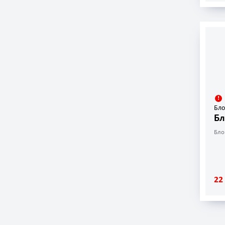
Бло
Бл
Бло
22