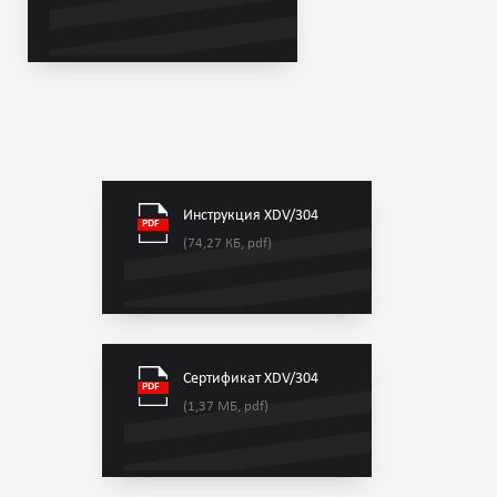
Инструкция XDV/304
(74,27 КБ, pdf)
Сертификат XDV/304
(1,37 МБ, pdf)